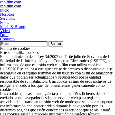
capifilm.com
capifilm.com
Inicio
Nosotros
Servicios
Fotos
Moda & Beauty
Video
Dron
Contacto
Buscar:
Política de cookies
Este sitio utiliza cookies
En cumplimiento de la Ley 34/2002 de 11 de julio de Servicios de la
Sociedad de la Información y de Comercio Electrónico (LSSICE), te
informamos de que este sitio web
capifilm.com
utiliza cookies.
La LSSICE se aplica a cualquier clase de archivo o dispositivo que se
descargue en el equipo terminal de un usuario con el fin de almacenar
datos que podrán ser actualizados y recuperados por la entidad
responsable de su instalación. Una cookie es uno de esos archivos de
uso generalizado a los que, denominaremos genéricamente como
cookies.
Las cookies (en castellano, galletas) son pequeños ficheros de texto
enviados a un navegador desde un servidor web para registrar
actividad del usuario en un sitio web de modo que se pueda recuperar
esa información con posterioridad durante la navegación por las
diferentes páginas que estén conectadas al servidor que se las instaló.
Las
cookies
suelen almacenar información de carácter técnico,